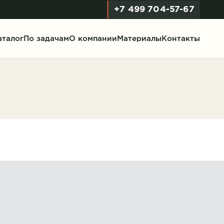
+7 499 704-57-67
аталог
По задачам
О компании
Материалы
Контакты